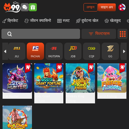
लगइन
साइन अप
क्रिकेट
जीवन क्यासिनो
स्लट
दुर्घटना खेल
खेलकुद
फिल्टरहरू
JILI
FACHAI
FASTSPIN
JDB
CQ9
GG
K
Star Hunter
Gods Grant
Monkey King
Fierce Fishing
Fortune
Fishing